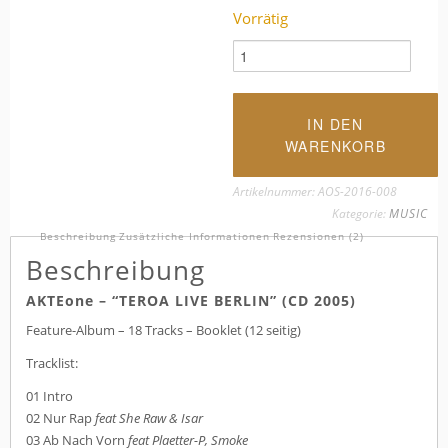
Vorrätig
"T
E
R
O
IN DEN
A
WARENKORB
L
I
Artikelnummer:
AOS-2016-008
V
Kategorie:
MUSIC
E
Beschreibung
Zusätzliche Informationen
Rezensionen (2)
B
Beschreibung
E
R
AKTEone – “TEROA LIVE BERLIN” (CD 2005)
L
Feature-Album – 18 Tracks – Booklet (12 seitig)
I
N"
Tracklist:
M
01
Intro
e
02
Nur Rap
feat She Raw & Isar
n
03
Ab Nach Vorn
feat Plaetter-P, Smoke
g