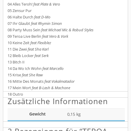
04
Alles Teroh!
feat Plate & Vero
e
05
Zensur Pur
06
Halte Durch
feat D-Mo
07
Ihr Glaubt
feat Rhymin Simon
08
Party Muss Sein
feat Michael Mic & Robud Styles
09
Teroa Live Berlin
feat Vero & Vork
10
Keine Zeit
feat Flexiblez
11
Die Zwei
feat Sha Karl
12
Bleib Locker
feat Serk
13
Bitch II
14
Da Wo Ich Wohn
feat Marcello
15
Krise
feat She Raw
16
Mitte Des Monats
feat Vokalmatador
17
Mein Wort
feat B-Lash & Machone
18
Outro
Zusätzliche Informationen
Gewicht
0,15 kg