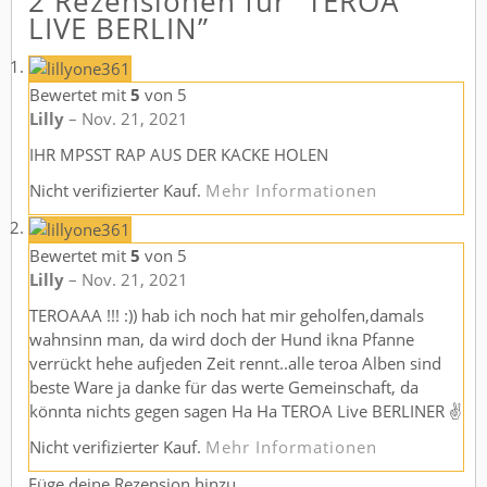
2 Rezensionen für
“TEROA
LIVE BERLIN”
Bewertet mit
5
von 5
Lilly
–
Nov. 21, 2021
IHR MPSST RAP AUS DER KACKE HOLEN
Nicht verifizierter Kauf.
Mehr Informationen
Bewertet mit
5
von 5
Lilly
–
Nov. 21, 2021
TEROAAA !!! :)) hab ich noch hat mir geholfen,damals
wahnsinn man, da wird doch der Hund ikna Pfanne
verrückt hehe aufjeden Zeit rennt..alle teroa Alben sind
beste Ware ja danke für das werte Gemeinschaft, da
könnta nichts gegen sagen Ha Ha TEROA Live BERLINER ✌
Nicht verifizierter Kauf.
Mehr Informationen
Füge deine Rezension hinzu