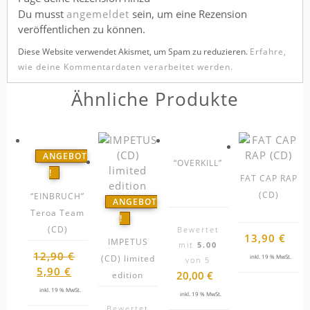
Du musst
angemeldet
sein, um eine Rezension
veröffentlichen zu können.
Diese Website verwendet Akismet, um Spam zu reduzieren.
Erfahre,
wie deine Kommentardaten verarbeitet werden.
Ähnliche Produkte
ANGEBOT
“OVERKILL”
!
FAT CAP RAP
(CD)
“EINBRUCH”
ANGEBOT
Teroa Team
!
(CD)
Bewertet
13,90
€
IMPETUS
mit
5.00
12,90
€
(CD) limited
inkl. 19 % MwSt.
von 5
Ursprünglicher
Aktueller
5,90
€
20,00
€
edition
Preis
Preis
inkl. 19 % MwSt.
inkl. 19 % MwSt.
war:
ist:
Bewertet